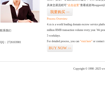
具体交易流程可
“点击这里”
查看或咨询support@
我要购买
>>
Process Overview:
4.cn is a world leading domain escrow service plat
million RMB transaction volume every year. We promi
联系我们
5 workdays.
For detailed process, you can
“visit here”
or contact
QQ：2726103981
BUY NOW
>>
Copyright © 1998 -2025 ww