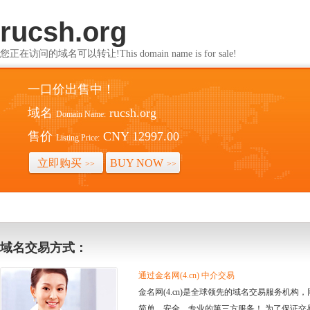
rucsh.org
您正在访问的域名可以转让!This domain name is for sale!
一口价出售中！
域名
rucsh.org
Domain Name:
售价
CNY 12997.00
Listing Price:
立即购买
BUY NOW
>>
>>
域名交易方式：
通过金名网(4.cn) 中介交易
金名网(4.cn)是全球领先的域名交易服务机
简单、安全、专业的第三方服务！ 为了保证交